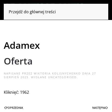
Przejdź do głównej treści
Adamex
Oferta
NAPISANE PRZEZ WIKTORIA KOLISNYCHENKO DNIA
27
SIERPIEŃ 2025
. WYSŁANE
UNCATEGORISED
.
Kliknięć: 1962
POPRZEDNIA
NASTĘPNA