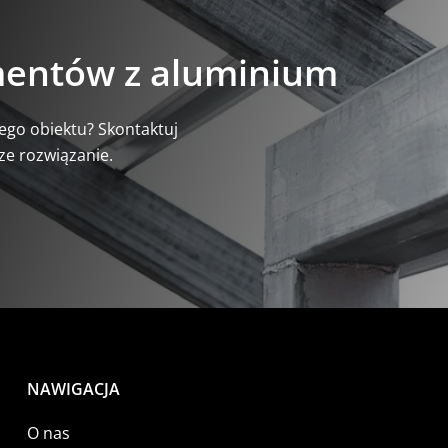
ementów z aluminium
ego obiektu? Skontaktuj
ze rozwiązanie.
NAWIGACJA
O nas