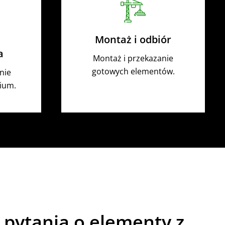
Montaż i odbiór
a
Montaż i przekazanie
gotowych elementów.
nie
ium.
 pytania o elementy z