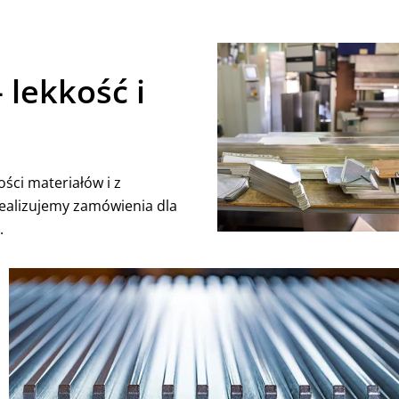
 lekkość i
ści materiałów i z
ealizujemy zamówienia dla
.