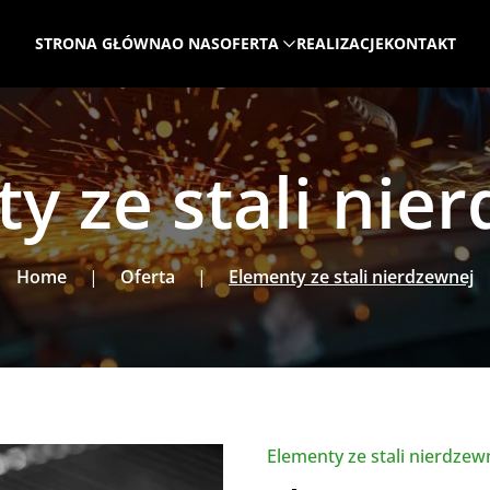
STRONA GŁÓWNA
O NAS
OFERTA
REALIZACJE
KONTAKT
y ze stali nie
Home
Oferta
Elementy ze stali nierdzewnej
Elementy ze stali nierdzew