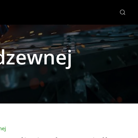
rdzewnej
nej